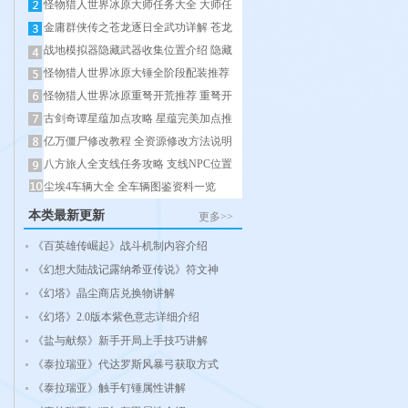
怪物猎人世界冰原大师任务大全 大师任
金庸群侠传之苍龙逐日全武功详解 苍龙
战地模拟器隐藏武器收集位置介绍 隐藏
怪物猎人世界冰原大锤全阶段配装推荐
怪物猎人世界冰原重弩开荒推荐 重弩开
古剑奇谭星蕴加点攻略 星蕴完美加点推
亿万僵尸修改教程 全资源修改方法说明
八方旅人全支线任务攻略 支线NPC位置
尘埃4车辆大全 全车辆图鉴资料一览
本类最新更新
更多>>
《百英雄传崛起》战斗机制内容介绍
《幻想大陆战记露纳希亚传说》符文神
《幻塔》晶尘商店兑换物讲解
《幻塔》2.0版本紫色意志详细介绍
《盐与献祭》新手开局上手技巧讲解
《泰拉瑞亚》代达罗斯风暴弓获取方式
《泰拉瑞亚》触手钉锤属性讲解