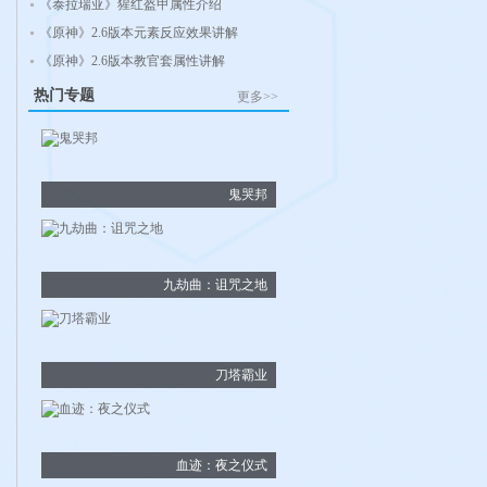
《泰拉瑞亚》猩红盔甲属性介绍
《原神》2.6版本元素反应效果讲解
《原神》2.6版本教官套属性讲解
热门专题
更多>>
鬼哭邦
九劫曲：诅咒之地
刀塔霸业
血迹：夜之仪式