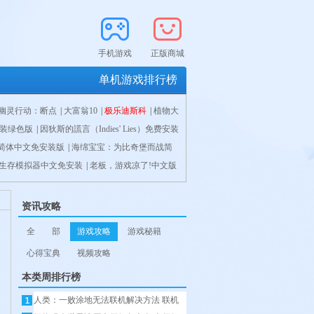
手机游戏
正版商城
单机游戏排行榜
幽灵行动：断点
|
大富翁10
|
极乐迪斯科
|
植物大
安装绿色版
|
因狄斯的謊言（Indies' Lies）免费安装
简体中文免安装版
orant简体中文免安装版
|
海绵宝宝：为比奇堡而战简
|
Grounded简体中文免安装
ld简体中文免安装版
生存模拟器中文免安装
级磁力机器人简体中文免安装版
|
幽浮:奇美拉战队简体中文免安
|
老板，游戏凉了!中文版
|
幽浮:奇美拉战
00）免安装中文版
：卡卡罗特简体中文免安装版
3
|
魔兽争霸3重制版
|
游戏发展国 (Game Dev
|
毁灭战士：永恒
|
部落与弯
|
赛博朋克
ue Legacy 2 V1.0.1中文学习版
|
Gris简体中文免
资讯攻略
终幻想14简体中文免安装版
|
暗影帮派简体中文
全 部
游戏攻略
游戏秘籍
心得宝典
视频攻略
本类周排行榜
人类：一败涂地无法联机解决方法 联机