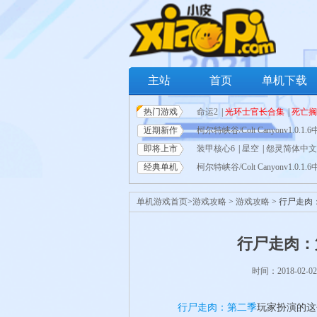
主站
首页
单机下载
热门游戏
命运2
|
光环士官长合集
|
死亡搁
近期新作
战僵尸：和睦小镇保卫战
柯尔特峡谷/Colt Canyonv1.0.
|
噬血
即将上市
中文版
装甲核心6
|
蓝色协议简体中文免安
|
星空
|
怨灵简体中文
经典单机
版
体中文免安装版
柯尔特峡谷/Colt Canyonv1.0.
|
僵尸世界大战年度版简体中
|
Hytale简体
装版
队简体中文免安装版
免下载
|
战争机器:战术小队简体中
|
无尽梦魇(Neverending 
|
战争机器
单机游戏首页
>
游戏攻略
>
游戏攻略
> 行尸走肉
刀
2077
Tycoon)PC中文版下载（v1.7.0）
|
GTFO
|
|
安装版
|
狂野星球之旅简体中文
行尸走肉：
免安装版
|
幽灵行动：断点简体
时间：2018-02-02
行尸走肉：第二季
玩家扮演的这