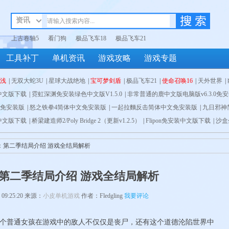
资讯
上古卷轴5
看门狗
极品飞车18
极品飞车21
工具补丁
单机资讯
游戏攻略
游戏专题
浅
|
无双大蛇3U
|
星球大战绝地
|
宝可梦剑盾
|
极品飞车21
|
使命召唤16
|
天外世界
|
1.6中文版下载
代码
|
无主之地3
|
霓虹深渊免安装绿色中文版V1.5.0
|
全面战争：三国
|
纪元1800
|
|
NBA2K20
非常普通的鹿中文版电脑版v6.3.0免
|
遗迹:灰烬重生
|
只狼
|
装版
免安装版
|
核爆RPG特鲁多格勒简体中文免安装版
|
怒之铁拳4简体中文免安装版
|
一起拉麵反击简体中文免安装版
|
辐射76:废土人简体中文免安装版
|
九日邪神
|
val
1.6中文版下载
文免安装版
中文免安装版
|
|
|
影子战场简体中文免安装版
桥梁建造师2/Poly Bridge 2（更新v1.2.5）
Jet Lancer简体中文免安装版
|
|
雪地奔驰SnowRunner简体中文免安装版
妖精的尾巴简体中文免安装版
|
Flipon免安装中文版下载
|
Old Wor
|
|
沙盒
超
文免安装版
Nightmares)免安装下载
:战术小队简体中文免安装版
|
胡闹搬家简体中文免安装版
|
王国保卫战：复仇 (KR Vengeance)免安装版
|
胡闹搬家简体中文免安装版
|
幽灵行动：断点简体中文免安装版
|
三国志14
|
|
海上神枪手（V1.
嗜血边缘
|
龙珠Z
|
废土
：第二季结局介绍 游戏全结局解析
|
朗克历险记v1.9.1官方中文
|
勇气地牢：正义的意义 原味日文NSP原版
|
盗贼遗产2|Rog
免安装版
|
被虐的诺艾尔简体中文免安装版
|
使命召唤:战争地带简体中文免安装版
|
最
第二季结局介绍 游戏全结局解析
中文免安装版
|
我的世界
|
 09:25:20 来源：
小皮单机游戏
作者：Fledgling
我要评论
个普通女孩在游戏中的敌人不仅仅是丧尸，还有这个道德沦陷世界中