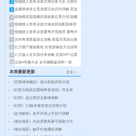
怪物猎人世界冰原大师任务大全 大师任
金庸群侠传之苍龙逐日全武功详解 苍龙
战地模拟器隐藏武器收集位置介绍 隐藏
怪物猎人世界冰原大锤全阶段配装推荐
怪物猎人世界冰原重弩开荒推荐 重弩开
古剑奇谭星蕴加点攻略 星蕴完美加点推
亿万僵尸修改教程 全资源修改方法说明
八方旅人全支线任务攻略 支线NPC位置
尘埃4车辆大全 全车辆图鉴资料一览
本类最新更新
更多>>
《百英雄传崛起》战斗机制内容介绍
《幻想大陆战记露纳希亚传说》符文神
《幻塔》晶尘商店兑换物讲解
《幻塔》2.0版本紫色意志详细介绍
《盐与献祭》新手开局上手技巧讲解
《泰拉瑞亚》代达罗斯风暴弓获取方式
《泰拉瑞亚》触手钉锤属性讲解