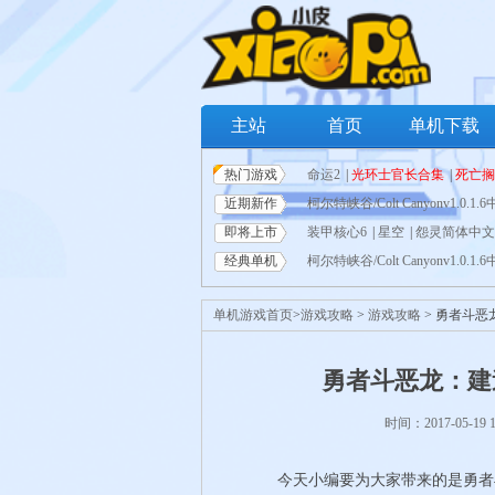
主站
首页
单机下载
热门游戏
命运2
|
光环士官长合集
|
死亡搁
近期新作
战僵尸：和睦小镇保卫战
柯尔特峡谷/Colt Canyonv1.0.
|
噬血
即将上市
中文版
装甲核心6
|
蓝色协议简体中文免安
|
星空
|
怨灵简体中文
经典单机
版
体中文免安装版
柯尔特峡谷/Colt Canyonv1.0.
|
僵尸世界大战年度版简体中
|
Hytale简体
装版
队简体中文免安装版
免下载
|
战争机器:战术小队简体中
|
无尽梦魇(Neverending 
|
战争机器
单机游戏首页
>
游戏攻略
>
游戏攻略
> 勇者斗
刀
2077
Tycoon)PC中文版下载（v1.7.0）
|
GTFO
|
|
安装版
|
狂野星球之旅简体中文
勇者斗恶龙：建
免安装版
|
幽灵行动：断点简体
时间：2017-05-19 
今天小编要为大家带来的是勇者斗