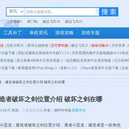
资讯
上古卷轴5
看门狗
极品飞车18
极品飞车21
工具补丁
单机资讯
游戏攻略
游戏专题
浅
|
无双大蛇3U
|
星球大战绝地
|
宝可梦剑盾
|
极品飞车21
|
使命召唤16
|
天外世界
|
1.6中文版下载
代码
|
无主之地3
|
霓虹深渊免安装绿色中文版V1.5.0
|
全面战争：三国
|
纪元1800
|
|
NBA2K20
非常普通的鹿中文版电脑版v6.3.0免
|
遗迹:灰烬重生
|
只狼
|
装版
免安装版
|
核爆RPG特鲁多格勒简体中文免安装版
|
怒之铁拳4简体中文免安装版
|
一起拉麵反击简体中文免安装版
|
辐射76:废土人简体中文免安装版
|
九日邪神
|
val
1.6中文版下载
文免安装版
中文免安装版
|
|
|
影子战场简体中文免安装版
桥梁建造师2/Poly Bridge 2（更新v1.2.5）
Jet Lancer简体中文免安装版
|
|
雪地奔驰SnowRunner简体中文免安装版
妖精的尾巴简体中文免安装版
|
Flipon免安装中文版下载
|
Old Wor
|
|
沙盒
超
文免安装版
Nightmares)免安装下载
:战术小队简体中文免安装版
|
胡闹搬家简体中文免安装版
|
王国保卫战：复仇 (KR Vengeance)免安装版
|
胡闹搬家简体中文免安装版
|
幽灵行动：断点简体中文免安装版
|
三国志14
|
|
海上神枪手（V1.
嗜血边缘
|
龙珠Z
|
废土
恶龙：建造者破坏之剑位置介绍 破坏之剑在哪
|
朗克历险记v1.9.1官方中文
|
勇气地牢：正义的意义 原味日文NSP原版
|
盗贼遗产2|Rog
免安装版
|
被虐的诺艾尔简体中文免安装版
|
使命召唤:战争地带简体中文免安装版
|
最
造者破坏之剑位置介绍 破坏之剑在哪
中文免安装版
|
我的世界
|
14:24:47 来源：
小皮单机游戏
作者：德怀特华德
我要评论
恶龙：建造者破坏之剑位置介绍，勇者斗恶龙：建造者是一款角色