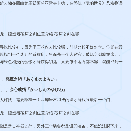
雄人物夺回由龙王蹂躏的亚雷夫卡德，在类似《我的世界》风格物语
找比较好，因为里面的敌人比较强，前期比较不好对付。位置在最
以找到一个废弃的避难所，里面是一个大迷宫，破坏之剑就在这儿。
与绿色相交的骷髅才能获得钥匙，只要每个地方都不漏，就能找到一
」
、
恶魔之铠「あくまのよろい」
ぎ」
、
会心戒指「かいしんのゆびわ」
好找，需要敲碎一面易碎岩石组成的墙才能找到最后一个门。
是暴击神器以外，另外三个装备都是诅咒装备，不但没法脱下来，