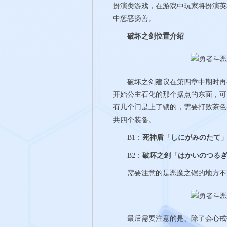
扮演类游戏，在游戏中玩家将扮演英
中惩恶扬善。
破坏之剑位置介绍
破坏之剑建议在第四章中期时再寻
开始公主石化的那个据点的东面，可
有几个门是上了锁的，需要打败茶色
共四个装备。
B1：
死神盾「しにがみのたて
B2：
破坏之剑「はかいのつる
需要注意的是恶魔之铠的地方不太
最后需要注意的是、除了会心戒指