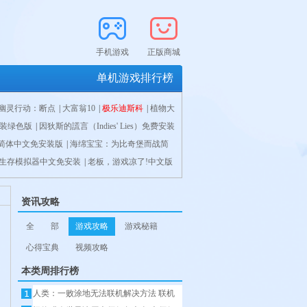
手机游戏
正版商城
单机游戏排行榜
幽灵行动：断点
|
大富翁10
|
极乐迪斯科
|
植物大
安装绿色版
|
因狄斯的謊言（Indies' Lies）免费安装
简体中文免安装版
orant简体中文免安装版
|
海绵宝宝：为比奇堡而战简
|
Grounded简体中文免安装
ld简体中文免安装版
生存模拟器中文免安装
级磁力机器人简体中文免安装版
|
幽浮:奇美拉战队简体中文免安
|
老板，游戏凉了!中文版
|
幽浮:奇美拉战
00）免安装中文版
：卡卡罗特简体中文免安装版
3
|
魔兽争霸3重制版
|
游戏发展国 (Game Dev
|
毁灭战士：永恒
|
部落与弯
|
赛博朋克
ue Legacy 2 V1.0.1中文学习版
|
Gris简体中文免
资讯攻略
终幻想14简体中文免安装版
|
暗影帮派简体中文
全 部
游戏攻略
游戏秘籍
心得宝典
视频攻略
本类周排行榜
人类：一败涂地无法联机解决方法 联机