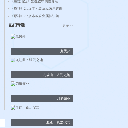
《泰拉瑞亚》猩红盔甲属性介绍
《原神》2.6版本元素反应效果讲解
《原神》2.6版本教官套属性讲解
热门专题
更多>>
鬼哭邦
九劫曲：诅咒之地
刀塔霸业
血迹：夜之仪式